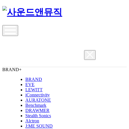
BRAND
+
BRAND
EVE
LEWITT
iConnectivity
AURATONE
Benchmark
DRAWMER
Stealth Sonics
Alctron
J:ME SOUND